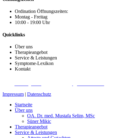
Ordination Öffnungszeiten:
Montag - Freitag
10:00 - 19:00 Uhr
Quicklinks
Über uns
Therapieangebot
Service & Leistungen
Symptome-Lexikon
Kontakt
SCHMERZTHERAPIE- UND OSTEOPATHIE-ZENTRUM DÖBLING
©
2026
|
Webdesign von
&
Foto/Video von
Impressum
|
Datenschutz
Startseite
Über uns
OA. Dr. med. Mustafa Selim, MSc
Süner Mikic
Therapieangebot
Service & Leistungen
Atteste und Gutachten