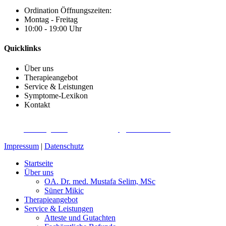
Ordination Öffnungszeiten:
Montag - Freitag
10:00 - 19:00 Uhr
Quicklinks
Über uns
Therapieangebot
Service & Leistungen
Symptome-Lexikon
Kontakt
SCHMERZTHERAPIE- UND OSTEOPATHIE-ZENTRUM DÖBLING
©
2026
|
Webdesign von
&
Foto/Video von
Impressum
|
Datenschutz
Startseite
Über uns
OA. Dr. med. Mustafa Selim, MSc
Süner Mikic
Therapieangebot
Service & Leistungen
Atteste und Gutachten