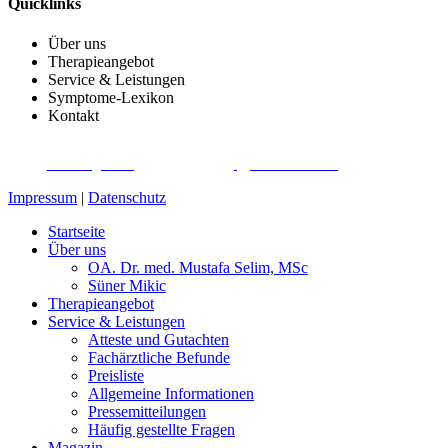
Quicklinks
Über uns
Therapieangebot
Service & Leistungen
Symptome-Lexikon
Kontakt
SCHMERZTHERAPIE- UND OSTEOPATHIE-ZENTRUM DÖBLING
©
2026
|
Webdesign von
&
Foto/Video von
Impressum
|
Datenschutz
Startseite
Über uns
OA. Dr. med. Mustafa Selim, MSc
Süner Mikic
Therapieangebot
Service & Leistungen
Atteste und Gutachten
Fachärztliche Befunde
Preisliste
Allgemeine Informationen
Pressemitteilungen
Häufig gestellte Fragen
Magazin