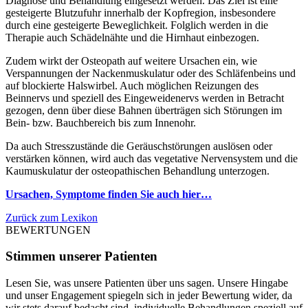
Diagnose und Behandlung eingesetzt werden. Das Ziel ist eine
gesteigerte Blutzufuhr innerhalb der Kopfregion, insbesondere
durch eine gesteigerte Beweglichkeit. Folglich werden in die
Therapie auch Schädelnähte und die Hirnhaut einbezogen.
Zudem wirkt der Osteopath auf weitere Ursachen ein, wie
Verspannungen der Nackenmuskulatur oder des Schläfenbeins und
auf blockierte Halswir­bel. Auch möglichen Reizungen des
Beinnervs und speziell des Eingeweidenervs werden in Betracht
gezogen, denn über diese Bahnen überträgen sich Störungen im
Bein- bzw. Bauchbereich bis zum Innenohr.
Da auch Stresszustände die Geräuschstörungen auslösen oder
verstärken können, wird auch das vegetative Nervensystem und die
Kaumuskulatur der osteopathischen Behandlung unterzogen.
Ursachen, Symptome finden Sie auch hier…
Zurück zum Lexikon
BEWERTUNGEN
Stimmen unserer Patienten
Lesen Sie, was unsere Patienten über uns sagen. Unsere Hingabe
und unser Engagement spiegeln sich in jeder Bewertung wider, da
wir stets darauf bedacht sind, individuelle Behandlungen speziell auf