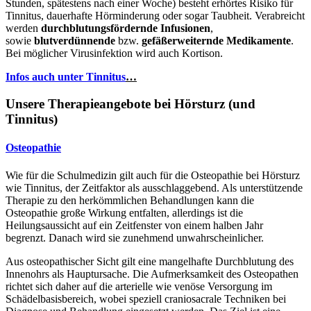
Stunden, spätestens nach einer Woche) besteht erhörtes Risiko für
Tinnitus, dauerhafte Hörminderung oder sogar Taubheit. Verabreicht
werden
durchblutungsfördernde Infusionen
,
sowie
blutverdünnende
bzw.
gefäßerweiternde Medikamente
.
Bei möglicher Virusinfektion wird auch Kortison.
Infos auch unter Tinnitus
…
Unsere Therapieangebote bei Hörsturz (und
Tinnitus)
Osteopathie
Wie für die Schulmedizin gilt auch für die Osteopathie bei Hörsturz
wie Tinnitus, der Zeitfaktor als ausschlaggebend. Als unterstützende
Therapie zu den herkömmlichen Behandlungen kann die
Osteopathie große Wirkung entfalten, allerdings ist die
Heilungsaussicht auf ein Zeitfenster von einem halben Jahr
begrenzt. Danach wird sie zunehmend unwahrscheinlicher.
Aus osteopathischer Sicht gilt eine mangelhafte Durchblutung des
Innenohrs als Hauptursache. Die Aufmerksamkeit des Osteopathen
richtet sich daher auf die arterielle wie venöse Versorgung im
Schädelbasisbereich, wobei speziell craniosacrale Techniken bei