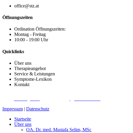
office@stz.at
Öffnungszeiten
Ordination Öffnungszeiten:
Montag - Freitag
10:00 - 19:00 Uhr
Quicklinks
Über uns
Therapieangebot
Service & Leistungen
Symptome-Lexikon
Kontakt
SCHMERZTHERAPIE- UND OSTEOPATHIE-ZENTRUM DÖBLING
©
2026
|
Webdesign von
&
Foto/Video von
Impressum
|
Datenschutz
Startseite
Über uns
OA. Dr. med. Mustafa Selim, MSc