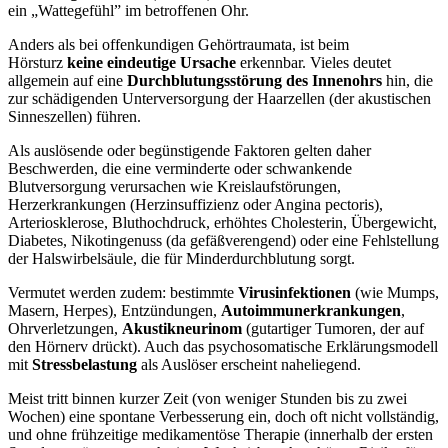
ein „Wattegefühl” im betroffenen Ohr.
Anders als bei offenkundigen Gehörtraumata, ist beim
Hörsturz
keine eindeutige Ursache
erkennbar. Vieles deutet
allgemein auf eine
Durchblutungsstörung des Innenohrs
hin, die
zur schädigenden Unterversorgung der Haarzellen (der akustischen
Sinneszellen) führen.
Als auslösende oder begünstigende Faktoren gelten daher
Beschwerden, die eine verminderte oder schwankende
Blutversorgung verursachen wie Kreislaufstörungen,
Herzerkrankungen (Herzinsuffizienz oder Angina pectoris),
Arteriosklerose, Bluthochdruck, erhöhtes Cholesterin, Übergewicht,
Diabetes, Nikotingenuss (da gefäßverengend) oder eine Fehlstellung
der Halswirbelsäule, die für Minderdurchblutung sorgt.
Vermutet werden zudem: bestimmte
Virusinfektionen
(wie Mumps,
Masern, Herpes), Entzündungen,
Autoimmunerkrankungen
,
Ohrverletzungen,
Akustikneurinom
(gutartiger Tumoren, der auf
den Hörnerv drückt). Auch das psychosomatische Erklärungsmodell
mit
Stressbelastung
als Auslöser erscheint naheliegend.
Meist tritt binnen kurzer Zeit (von weniger Stunden bis zu zwei
Wochen) eine spontane Verbesserung ein, doch oft nicht vollständig,
und ohne frühzeitige medikamentöse Therapie (innerhalb der ersten