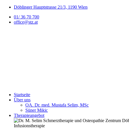
Döblinger Hauptstrasse 21/3, 1190 Wien
01/ 36 70 700
office@stz.at
Startseite
Über uns
OA. Dr. med. Mustafa Selim, MSc
Süner Mikic
Therapieangebot
Infusionstherapie